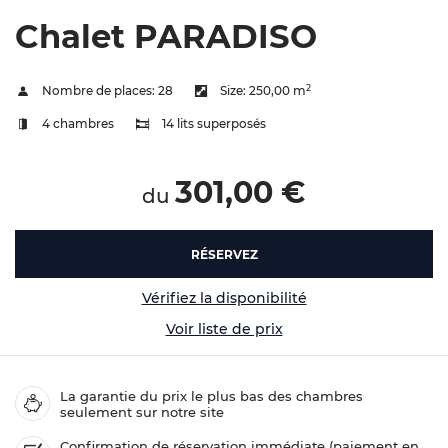
Chalet PARADISO
2
Nombre de places:
28
Size:
250,00 m
4 chambres
14 lits superposés
301,00 €
du
RÉSERVEZ
Vérifiez la disponibilité
Voir liste de prix
La garantie du prix le plus bas des chambres
seulement sur notre site
Confirmation de réservation immédiate (paiement en