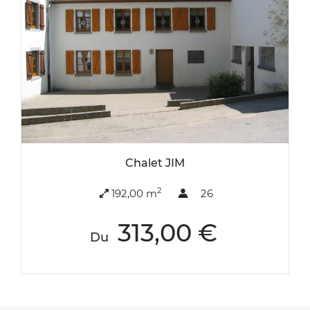
Chalet JIM
2
192,00 m
26
313,00 €
Du